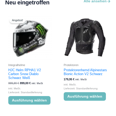
Alle ansehen
Neu eingetroffen
Ursprünglicher
Aktueller
Dieses
Dieses
Preis
Preis
Produkt
Produk
Angebot!
war:
ist:
weist
weist
999,90 €
899,00 €.
mehrere
mehre
Varianten
Varian
auf.
auf.
Die
Die
Optionen
Option
können
könne
auf
auf
der
der
Integralhelme
Protektoren
Produktseite
Produk
HJC Helm RPHA1 V2
Protektorenhemd Alpinestars
Carbon Snow Diablo
Bionic Action V2 Schwarz
gewählt
gewähl
Schwarz Weiß
werden
werde
179,95
€
inkl. MwSt
999,90
€
899,00
€
inkl. MwSt
inkl. MwSt.
inkl. MwSt.
Lieferzeit:
Standardlieferung
Lieferzeit:
Standardlieferung
Ausführung wählen
Ausführung wählen