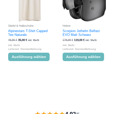
auf.
auf.
Die
Die
Optionen
Option
können
könne
auf
auf
der
der
Stiefel & Halbschuhe
Helme
Produktseite
Produk
Alpinestars T-Shirt Capped
Scorpion Jethelm Belfast
Tee Naturale
EVO Matt Schwarz
gewählt
gewähl
werden
werde
49,95
€
35,00
€
179,90
€
119,00
€
inkl. MwSt
inkl. MwSt
inkl. MwSt.
inkl. MwSt.
Lieferzeit:
Standardlieferung
Lieferzeit:
Standardlieferung
Ausführung wählen
Ausführung wählen
4,92