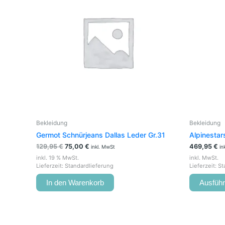
Bekleidung
Bekleidung
Germot Schnürjeans Dallas Leder Gr.31
Alpinestar
129,95
€
75,00
€
469,95
€
inkl. MwSt
in
inkl. 19 % MwSt.
inkl. MwSt.
Lieferzeit:
Standardlieferung
Lieferzeit:
St
In den Warenkorb
Ausfüh