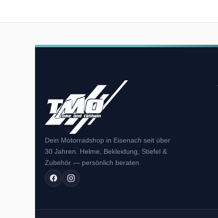
Dein Motorradshop in Eisenach seit über
30 Jahren. Helme, Bekleidung, Stiefel &
Zubehör — persönlich beraten.