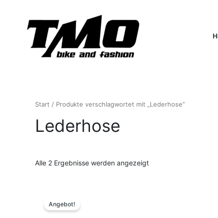
Nach
Zum
Aktualität
Inhalt
sortiert
springen
H
Start
/ Produkte verschlagwortet mit „Lederhose“
Lederhose
Alle 2 Ergebnisse werden angezeigt
Ursprünglicher
Aktueller
Preis
Preis
Angebot!
war:
ist:
129,95 €
75,00 €.