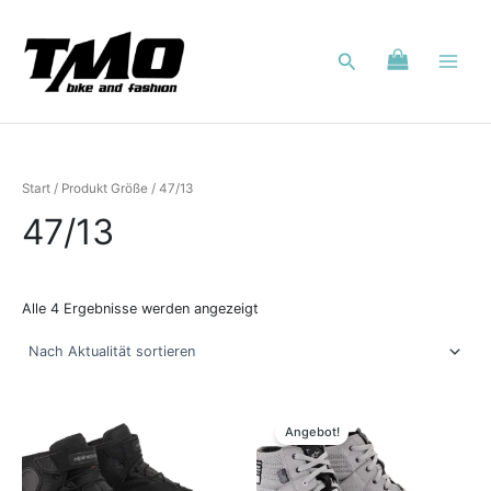
Nach
Zum
Aktualität
Inhalt
sortiert
Suchen
springen
Start
/ Produkt Größe / 47/13
47/13
Alle 4 Ergebnisse werden angezeigt
Ursprünglicher
Aktueller
Dieses
Dieses
Preis
Preis
Produkt
Produkt
Angebot!
war:
ist:
weist
weist
199,99 €
159,00 €.
mehrere
mehrere