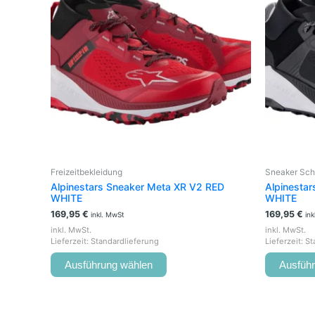
mehrere
Varianten
auf.
Die
Optionen
können
auf
der
Produktseite
gewählt
werden
Freizeitbekleidung
Sneaker Sch
Alpinestars Sneaker Meta XR V2 RED
Alpinesta
WHITE
WHITE
169,95
€
169,95
€
inkl. MwSt
in
inkl. MwSt.
inkl. MwSt.
Lieferzeit:
Standardlieferung
Lieferzeit:
St
Ausführung wählen
Ausfüh
Ur
Dieses