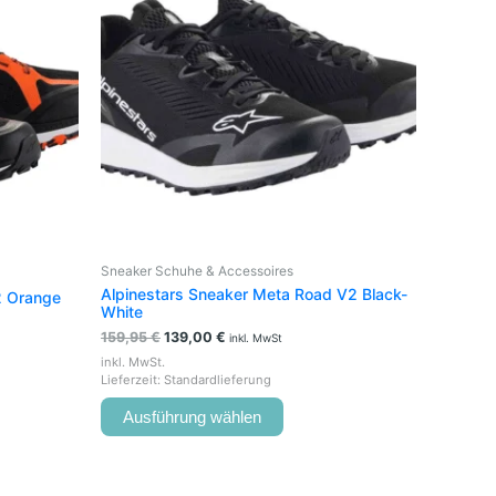
e
mehrere
en
Varianten
auf.
Die
en
Optionen
können
auf
der
seite
Produktseite
t
gewählt
werden
Sneaker Schuhe & Accessoires
Alpinestars Sneaker Meta Road V2 Black-
2 Orange
White
159,95
€
139,00
€
inkl. MwSt
inkl. MwSt.
Lieferzeit:
Standardlieferung
Ausführung wählen
Ursprünglicher
Aktueller
Dieses