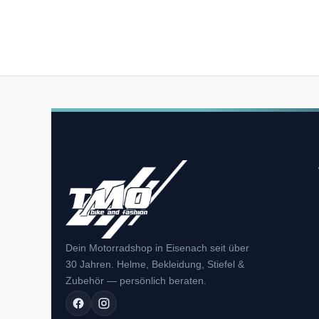
Dein Motorradshop in Eisenach seit über
30 Jahren. Helme, Bekleidung, Stiefel &
Zubehör — persönlich beraten.