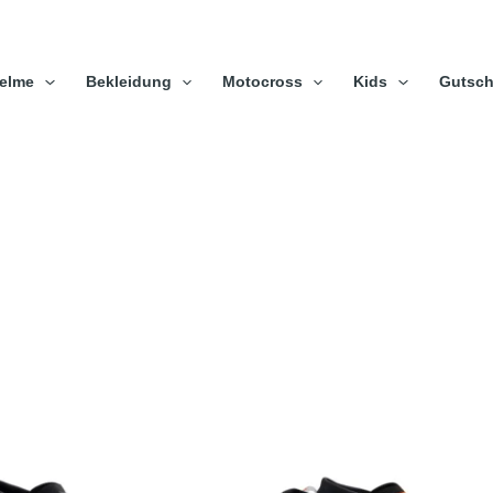
elme
Bekleidung
Motocross
Kids
Gutsch
Dieses
Dieses
Produkt
Produk
weist
weist