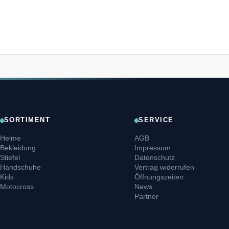
SORTIMENT
SERVICE
Helme
AGB
Bekleidung
Impressum
Stiefel
Datenschutz
Handschuhe
Vertrag widerrufen
Kids
Öffnungszeiten
Motocross
News
Partner