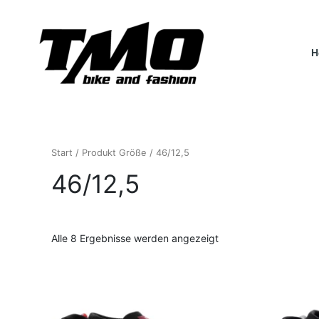
Nach
Zum
Aktualität
Inhalt
sortiert
springen
H
Start
/ Produkt Größe / 46/12,5
46/12,5
Alle 8 Ergebnisse werden angezeigt
Dieses
Produkt
weist