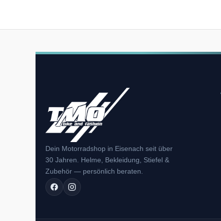
Dein Motorradshop in Eisenach seit über
30 Jahren. Helme, Bekleidung, Stiefel &
Zubehör — persönlich beraten.