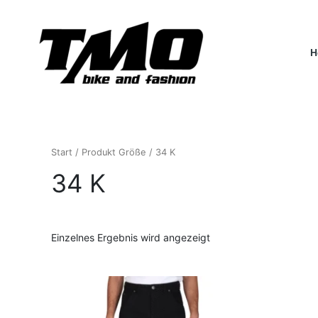
Zum
Inhalt
springen
H
Start
/ Produkt Größe / 34 K
34 K
Einzelnes Ergebnis wird angezeigt
Dieses
Produkt
weist