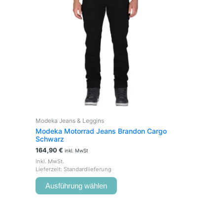
mehrere
Varianten
auf.
Die
Optionen
können
auf
der
Produktseite
gewählt
werden
Modeka Jeans & Leggins
Modeka Motorrad Jeans Brandon Cargo
Schwarz
164,90
€
inkl. MwSt
inkl. MwSt.
Lieferzeit:
Standardlieferung
Ausführung wählen