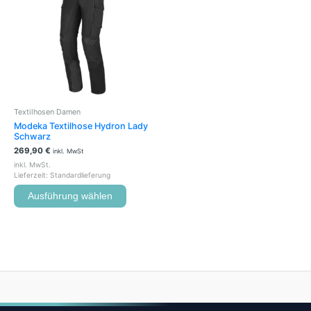
mehrere
Varianten
auf.
Die
Optionen
können
auf
der
Textilhosen Damen
Produktseite
Modeka Textilhose Hydron Lady
gewählt
Schwarz
werden
269,90
€
inkl. MwSt
inkl. MwSt.
Lieferzeit:
Standardlieferung
Ausführung wählen