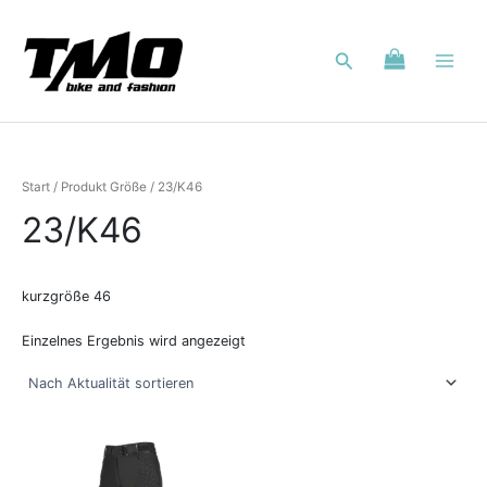
Zum
Inhalt
Suchen
springen
Start
/ Produkt Größe / 23/K46
23/K46
kurzgröße 46
Einzelnes Ergebnis wird angezeigt
Dieses
Produkt
weist