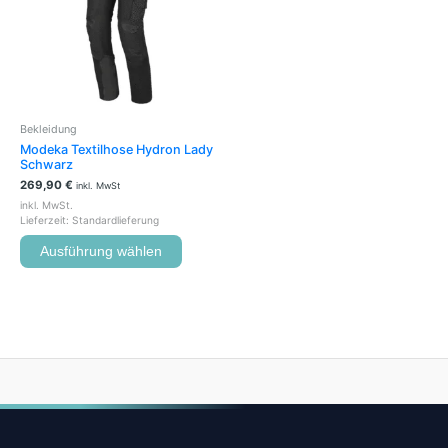
Varianten
auf.
Die
Optionen
können
auf
der
Bekleidung
Produktseite
Modeka Textilhose Hydron Lady
gewählt
Schwarz
werden
269,90
€
inkl. MwSt
inkl. MwSt.
Lieferzeit:
Standardlieferung
Ausführung wählen