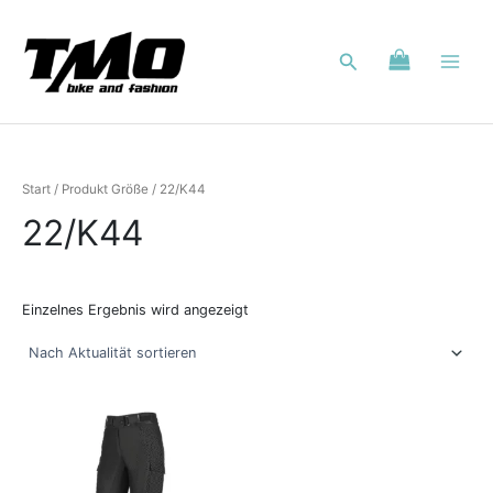
Zum
Inhalt
Suchen
springen
Start
/ Produkt Größe / 22/K44
22/K44
Einzelnes Ergebnis wird angezeigt
Dieses
Produkt
weist
mehrere