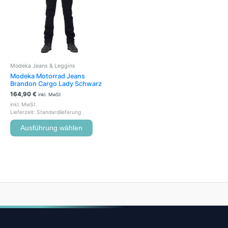
Varianten
auf.
Die
Optionen
können
auf
der
Modeka Jeans & Leggins
Produktseite
Modeka Motorrad Jeans
gewählt
Brandon Cargo Lady Schwarz
werden
164,90
€
inkl. MwSt
inkl. MwSt.
Lieferzeit:
Standardlieferung
Ausführung wählen