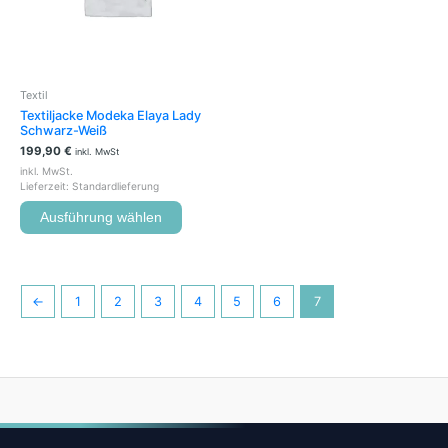
Die
Optionen
können
auf
der
Textil
Produktseite
Textiljacke Modeka Elaya Lady
gewählt
Schwarz-Weiß
werden
199,90
€
inkl. MwSt
inkl. MwSt.
Lieferzeit:
Standardlieferung
Ausführung wählen
←
1
2
3
4
5
6
7