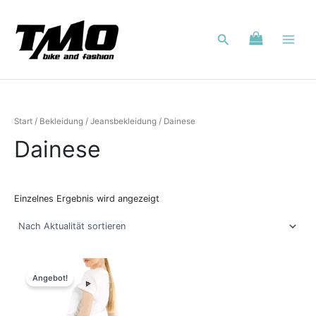
Zum
Inhalt
Suchen
springen
Start
/
Bekleidung
/
Jeansbekleidung
/ Dainese
Dainese
Einzelnes Ergebnis wird angezeigt
Ursprünglicher
Aktueller
Dieses
Preis
Preis
Produkt
Angebot!
war:
ist:
weist
399,00 €
199,00 €.
mehrere