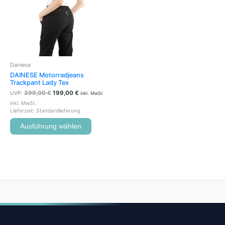
Varianten
auf.
Die
Optionen
können
auf
der
Dainese
Produktseite
DAINESE Motorradjeans
gewählt
Trackpant Lady Tex
werden
399,00
€
199,00
€
UVP:
inkl. MwSt
inkl. MwSt.
Lieferzeit:
Standardlieferung
Ausführung wählen